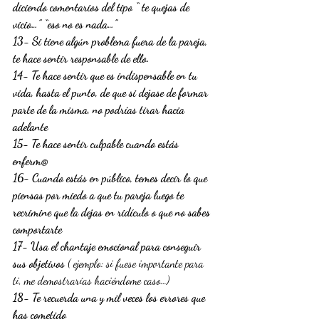
diciendo comentarios del tipo “ te quejas de 
vicio…” “eso no es nada…”
13- Si tiene algún problema fuera de la pareja, 
te hace sentir responsable de ello.
14- Te hace sentir que es indispensable en tu 
vida, hasta el punto, de que si dejase de formar 
parte de la misma, no podrías tirar hacia 
adelante
15- Te hace sentir culpable cuando estás 
enferm@
16- Cuando estás en público, temes decir lo que 
piensas por miedo a que tu pareja luego te 
recrimine que la dejas en ridículo o que no sabes 
comportarte
17- Usa el chantaje emocional para conseguir 
sus objetivos
 ( ejemplo: si fuese importante para 
ti, me demostrarías haciéndome caso…)
18- Te recuerda una y mil veces los errores que 
has cometido 