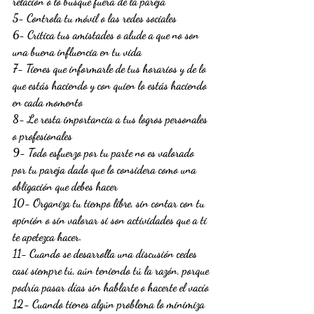
relación o lo busque fuera de la pareja
5- Controla tu móvil o las redes sociales
6- Critica tus amistades o alude a que no son 
una buena influencia en tu vida
7- Tienes que informarle de tus horarios y de lo 
que estás haciendo y con quien lo estás haciendo 
en cada momento
8- Le resta importancia a tus logros personales 
o profesionales
9- Todo esfuerzo por tu parte no es valorado 
por tu pareja dado que lo considera como una 
obligación que debes hacer
10- Organiza tu tiempo libre, sin contar con tu 
opinión o sin valorar si son actividades que a ti 
te apetezca hacer.
11- Cuando se desarrolla una discusión cedes 
casi siempre tú, aún teniendo tú la razón, porque 
podría pasar días sin hablarte o hacerte el vacío
12- Cuando tienes algún problema lo minimiza 