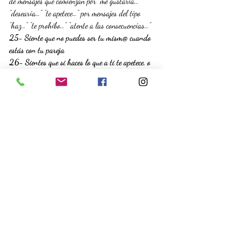
de mensajes que comienzan por “me gustaría…” 
“desearia…” “te apetece…” por mensajes del tipo 
“haz…” “te prohíbo…” “atente a las consecuencias…”
25- Siente que no puedes ser tu mism@ cuando 
estás con tu pareja
26- Sientes que si haces lo que a ti te apetece, o 
actúas conforme a cómo eres tú realmente, tu 
pareja se va a enfadar muchísimo
27- Te trata como si fuese tu padre/madre y no 
como si fuese tu pareja 
28- Las decisiones importantes las toma tu 
pareja sin tener en consideración tu opinión
29- Te hace dudar de tus capacidades
30- Tienes miedo e inseguridad constante, de 
que en cualquier momento se enfade por 
cualquier aspecto o la puedas perder.