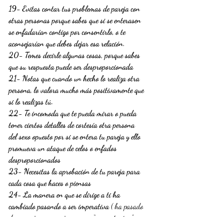
19- Evitas contar tus problemas de pareja con 
otras personas porque sabes que si se enterasen 
se enfadarían contigo por consentirlo, o te 
aconsejarían que debes dejar esa relación.
20- Temes decirle algunas cosas, porque sabes 
que su respuesta puede ser desproporcionada
21- Notas que cuando un hecho lo realiza otra 
persona, lo valora mucho más positivamente que 
si lo realizas tú.
22- Te incomoda que te pueda mirar o pueda 
tener ciertos detalles de cortesía otra persona 
del sexo opuesto por si se entera tu pareja y ello 
promueva un ataque de celos o enfados 
desproporcionados
23- Necesitas la aprobación de tu pareja para 
cada cosa que haces o piensas
24- La manera en que se dirige a ti ha 
cambiado pasando a ser imperativa 
( ha pasado 