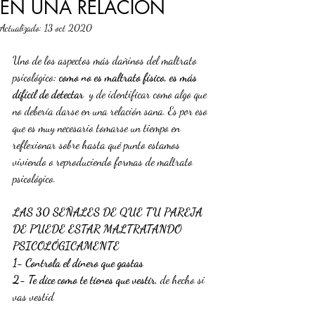
EN UNA RELACIÓN
Actualizado:
13 oct 2020
Uno de los aspectos más dañinos del maltrato 
psicológico
: como no es maltrato físico, es más 
difícil de detectar 
 y de identificar como algo que 
no debería darse en una relación sana. Es por eso 
que es muy necesario tomarse un tiempo en 
reflexionar sobre hasta qué punto estamos 
viviendo o reproduciendo formas de maltrato 
psicológico.
LAS 30 SEÑALES DE QUE TU PAREJA 
DE PUEDE ESTAR MALTRATANDO 
PSICOLÓGICAMENTE
1- Controla el dinero que gastas
2- Te dice como te tienes que vestir
, de hecho si 
vas vestid